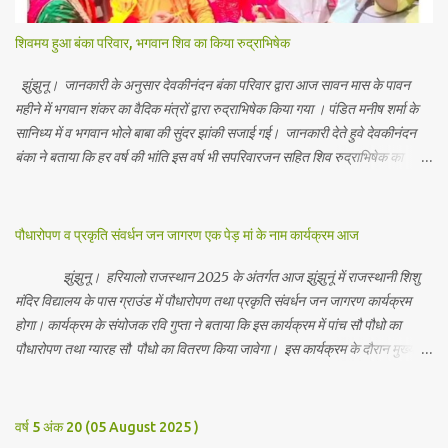
शिवमय हुआ बंका परिवार, भगवान शिव का किया रुद्राभिषेक
झुंझुनू। जानकारी के अनुसार देवकीनंदन बंका परिवार द्वारा आज सावन मास के पावन
महीने में भगवान शंकर का वैदिक मंत्रों द्वारा रुद्राभिषेक किया गया । पंडित मनीष शर्मा के
सानिध्य में व भगवान भोले बाबा की सुंदर झांकी सजाई गई। जानकारी देते हुवे देवकीनंदन
बंका ने बताया कि हर वर्ष की भांति इस वर्ष भी सपरिवारजन सहित शिव रुद्राभिषेक का
अनुष्ठान किया गया व भगवान से सर्वजन की मंगल कामना की गई। इस मौके पर परिवार के
रमाकांत, चुन्नीलाल, श्रीकिशन, चंद्रकांत, रविकांत, उज्वल, गजानंद, गणेश, सफल, शिवम्,
भाविक, लाडो, मीना, रेनू, निर्मला, दीक्षा, मनीषा आदि सभी परिवार जन उपस्थित रहे।
पौधारोपण व प्रकृति संवर्धन जन जागरण एक पेड़ मां के नाम कार्यक्रम आज
Contents May Subject to copyright Disclaimer: We cannot
guarantee the information is 100% accurate
झुंझुनू। हरियालो राजस्थान 2025 के अंतर्गत आज झुंझुनूं में राजस्थानी शिशु
मंदिर विद्यालय के पास ग्राउंड में पौधारोपण तथा प्रकृति संवर्धन जन जागरण कार्यक्रम
होगा। कार्यक्रम के संयोजक रवि गुप्ता ने बताया कि इस कार्यक्रम में पांच सौ पौधो का
पौधारोपण तथा ग्यारह सौ पौधो का वितरण किया जावेगा। इस कार्यक्रम के दौरान मुख्य
अतिथि के रूप में बाबा बालक नाथ विधायक अलवर, राजेंद्र भाम्बू विधायक झुंझुनू, जिला
अध्यक्ष हर्षिनी कुलहरी, वन एवं पर्यावरण अभियान के जिला संयोजक पवन मावडिया
उपस्थित रहेंगे। Contents May Subject to copyright Disclaimer: We
वर्ष 5 अंक 20 (05 August 2025 )
cannot guarantee the information is 100% accurate