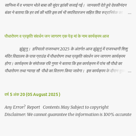
सानिध्य में व भगवान भोले बाबा की सुंदर झांकी सजाई गई। जानकारी देते हुवे देवकीनंदन
बंका ने बताया कि हर वर्ष की भांति इस वर्ष भी सपरिवारजन सहित शिव रुद्राभिषेक का
अनुष्ठान किया गया व भगवान से सर्वजन की मंगल कामना की गई। इस मौके पर परिवार के
रमाकांत, चुन्नीलाल, श्रीकिशन, चंद्रकांत, रविकांत, उज्वल, गजानंद, गणेश, सफल, शिवम्,
भाविक, लाडो, मीना, रेनू, निर्मला, दीक्षा, मनीषा आदि सभी परिवार जन उपस्थित रहे।
पौधारोपण व प्रकृति संवर्धन जन जागरण एक पेड़ मां के नाम कार्यक्रम आज
Contents May Subject to copyright Disclaimer: We cannot
guarantee the information is 100% accurate
झुंझुनू। हरियालो राजस्थान 2025 के अंतर्गत आज झुंझुनूं में राजस्थानी शिशु
मंदिर विद्यालय के पास ग्राउंड में पौधारोपण तथा प्रकृति संवर्धन जन जागरण कार्यक्रम
होगा। कार्यक्रम के संयोजक रवि गुप्ता ने बताया कि इस कार्यक्रम में पांच सौ पौधो का
पौधारोपण तथा ग्यारह सौ पौधो का वितरण किया जावेगा। इस कार्यक्रम के दौरान मुख्य
अतिथि के रूप में बाबा बालक नाथ विधायक अलवर, राजेंद्र भाम्बू विधायक झुंझुनू, जिला
अध्यक्ष हर्षिनी कुलहरी, वन एवं पर्यावरण अभियान के जिला संयोजक पवन मावडिया
उपस्थित रहेंगे। Contents May Subject to copyright Disclaimer: We
वर्ष 5 अंक 20 (05 August 2025 )
cannot guarantee the information is 100% accurate
Any Error? Report Contents May Subject to copyright
Disclaimer: We cannot guarantee the information is 100% accurate