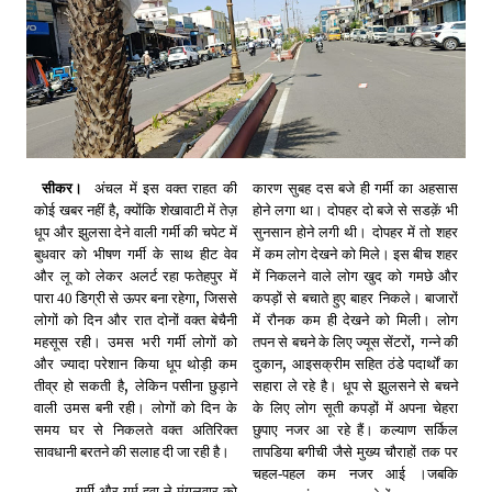
सीकर।
अंचल में इस वक्त राहत की
कारण सुबह दस बजे ही गर्मी का अहसास
,
कोई खबर नहीं है
क्योंकि शेखावाटी में तेज़
होने लगा था। दोपहर दो बजे से सडक़ें भी
धूप और झुलसा देने वाली गर्मी की चपेट में
सुनसान होने लगी थी। दोपहर में तो शहर
बुधवार को भीषण गर्मी के साथ हीट वेव
में कम लोग देखने को मिले। इस बीच शहर
और लू को लेकर अलर्ट रहा फतेहपुर में
में निकलने वाले लोग खुद को गमछे और
,
पारा 40 डिग्री से ऊपर बना रहेगा
जिससे
कपड़ों से बचाते हुए बाहर निकले। बाजारों
लोगों को दिन और रात दोनों वक्त बेचैनी
में रौनक कम ही देखने को मिली। लोग
,
महसूस रही। उमस भरी गर्मी लोगों को
तपन से बचने के लिए ज्यूस सेंटरों
गन्ने की
,
और ज्यादा परेशान किया धूप थोड़ी कम
दुकान
आइसक्रीम सहित ठंडे पदार्थों का
,
तीव्र हो सकती है
लेकिन पसीना छुड़ाने
सहारा ले रहे है। धूप से झुलसने से बचने
वाली उमस बनी रही। लोगों को दिन के
के लिए लोग सूती कपड़ों में अपना चेहरा
समय घर से निकलते वक्त अतिरिक्त
छुपाए नजर आ रहे हैं। कल्याण सर्किल
सावधानी बरतने की सलाह दी जा रही है।
तापडिया बगीची जैसे मुख्य चौराहों तक पर
चहल-पहल कम नजर आई ।जबकि
गर्मी और गर्म हवा ने मंगलवार को