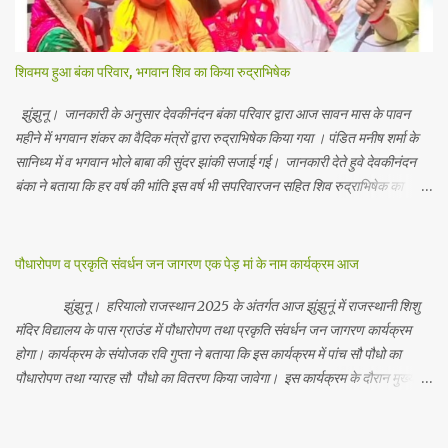
शिवमय हुआ बंका परिवार, भगवान शिव का किया रुद्राभिषेक
झुंझुनू। जानकारी के अनुसार देवकीनंदन बंका परिवार द्वारा आज सावन मास के पावन
महीने में भगवान शंकर का वैदिक मंत्रों द्वारा रुद्राभिषेक किया गया । पंडित मनीष शर्मा के
सानिध्य में व भगवान भोले बाबा की सुंदर झांकी सजाई गई। जानकारी देते हुवे देवकीनंदन
बंका ने बताया कि हर वर्ष की भांति इस वर्ष भी सपरिवारजन सहित शिव रुद्राभिषेक का
अनुष्ठान किया गया व भगवान से सर्वजन की मंगल कामना की गई। इस मौके पर परिवार के
रमाकांत, चुन्नीलाल, श्रीकिशन, चंद्रकांत, रविकांत, उज्वल, गजानंद, गणेश, सफल, शिवम्,
भाविक, लाडो, मीना, रेनू, निर्मला, दीक्षा, मनीषा आदि सभी परिवार जन उपस्थित रहे।
पौधारोपण व प्रकृति संवर्धन जन जागरण एक पेड़ मां के नाम कार्यक्रम आज
Contents May Subject to copyright Disclaimer: We cannot
guarantee the information is 100% accurate
झुंझुनू। हरियालो राजस्थान 2025 के अंतर्गत आज झुंझुनूं में राजस्थानी शिशु
मंदिर विद्यालय के पास ग्राउंड में पौधारोपण तथा प्रकृति संवर्धन जन जागरण कार्यक्रम
होगा। कार्यक्रम के संयोजक रवि गुप्ता ने बताया कि इस कार्यक्रम में पांच सौ पौधो का
पौधारोपण तथा ग्यारह सौ पौधो का वितरण किया जावेगा। इस कार्यक्रम के दौरान मुख्य
अतिथि के रूप में बाबा बालक नाथ विधायक अलवर, राजेंद्र भाम्बू विधायक झुंझुनू, जिला
अध्यक्ष हर्षिनी कुलहरी, वन एवं पर्यावरण अभियान के जिला संयोजक पवन मावडिया