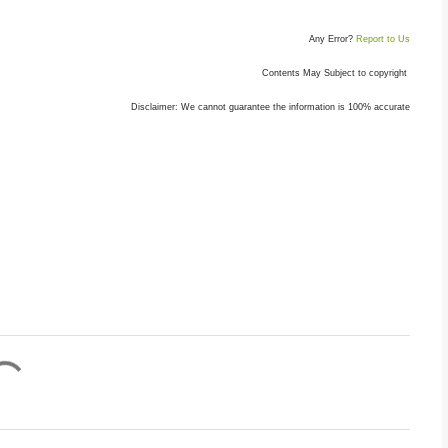
Any Error?
Report to Us
Contents May Subject to copyright
Disclaimer: We cannot guarantee the information is 100% accurate